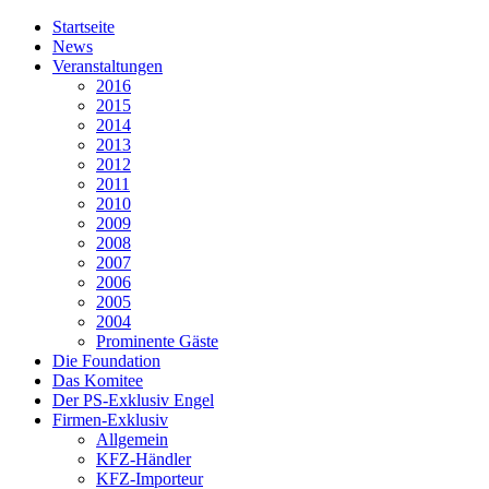
Startseite
News
Veranstaltungen
2016
2015
2014
2013
2012
2011
2010
2009
2008
2007
2006
2005
2004
Prominente Gäste
Die Foundation
Das Komitee
Der PS-Exklusiv Engel
Firmen-Exklusiv
Allgemein
KFZ-Händler
KFZ-Importeur