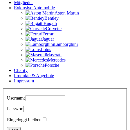
Mitglieder
Exklusive Automobile
Aston Martin
Bentley
Bugatti
Corvette
Ferrari
Jaguar
Lamborghini
Lotus
Maserati
Mercedes
Porsche
Charity
Produkte & Angebote
Impressum
Username
Passwort
Eingeloggt bleiben