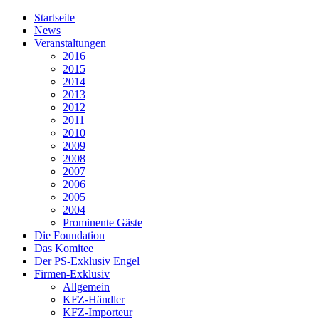
Startseite
News
Veranstaltungen
2016
2015
2014
2013
2012
2011
2010
2009
2008
2007
2006
2005
2004
Prominente Gäste
Die Foundation
Das Komitee
Der PS-Exklusiv Engel
Firmen-Exklusiv
Allgemein
KFZ-Händler
KFZ-Importeur