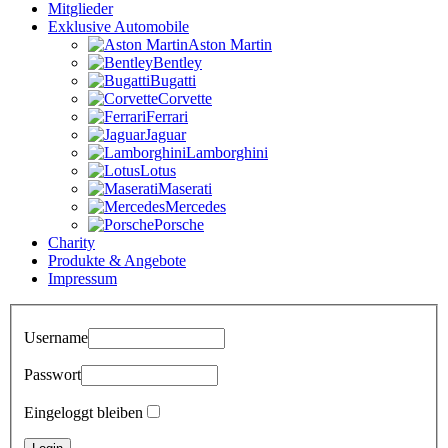
Mitglieder
Exklusive Automobile
Aston Martin
Bentley
Bugatti
Corvette
Ferrari
Jaguar
Lamborghini
Lotus
Maserati
Mercedes
Porsche
Charity
Produkte & Angebote
Impressum
Username
Passwort
Eingeloggt bleiben