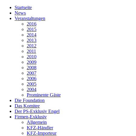
Startseite
News
Veranstaltungen
2016
2015
2014
2013
2012
2011
2010
2009
2008
2007
2006
2005
2004
Prominente Gäste
Die Foundation
Das Komitee
Der PS-Exklusiv Engel
Firmen-Exklusiv
Allgemein
KFZ-Händler
KFZ-Importeur