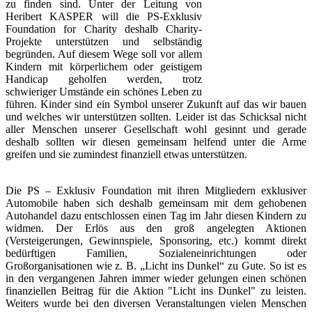
zu finden sind. Unter der Leitung von
Heribert KASPER will die PS-Exklusiv
Foundation for Charity deshalb Charity-
Projekte unterstützen und selbständig
begründen. Auf diesem Wege soll vor allem
Kindern mit körperlichem oder geistigem
Handicap geholfen werden, trotz
schwieriger Umstände ein schönes Leben zu
führen. Kinder sind ein Symbol unserer Zukunft auf das wir bauen
und welches wir unterstützen sollten. Leider ist das Schicksal nicht
aller Menschen unserer Gesellschaft wohl gesinnt und gerade
deshalb sollten wir diesen gemeinsam helfend unter die Arme
greifen und sie zumindest finanziell etwas unterstützen.
Die PS – Exklusiv Foundation mit ihren Mitgliedern exklusiver
Automobile haben sich deshalb gemeinsam mit dem gehobenen
Autohandel dazu entschlossen einen Tag im Jahr diesen Kindern zu
widmen. Der Erlös aus den groß angelegten Aktionen
(Versteigerungen, Gewinnspiele, Sponsoring, etc.) kommt direkt
bedürftigen Familien, Sozialeneinrichtungen oder
Großorganisationen wie z. B. „Licht ins Dunkel“ zu Gute. So ist es
in den vergangenen Jahren immer wieder gelungen einen schönen
finanziellen Beitrag für die Aktion "Licht ins Dunkel" zu leisten.
Weiters wurde bei den diversen Veranstaltungen vielen Menschen