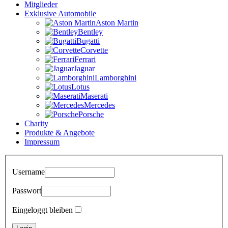
Mitglieder
Exklusive Automobile
Aston Martin
Bentley
Bugatti
Corvette
Ferrari
Jaguar
Lamborghini
Lotus
Maserati
Mercedes
Porsche
Charity
Produkte & Angebote
Impressum
Username
Passwort
Eingeloggt bleiben